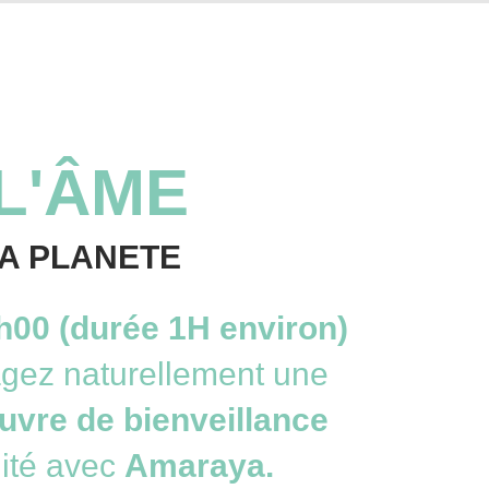
L'ÂME
LA PLANETE
0h00 (durée 1H environ)
agez naturellement une
uvre de
bienveillance
nité avec
Amaraya.